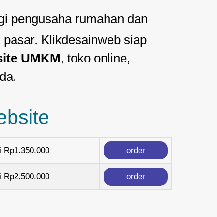
gi pengusaha rumahan dan
pasar. Klikdesainweb siap
site UMKM
, toko online,
da.
ebsite
i Rp1.350.000
order
i Rp2.500.000
order